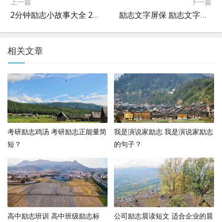
上一篇
下一篇
2分钟励志小故事大全 2分钟小故事？
励志文字屏保 励志文字屏保壁纸？
相关文章
考研励志鸡汤 考研励志正能量简
我是演说家励志 我是演说家励志
短？
的句子？
高中励志班训 高中班级励志标
公司励志晨读短文 适合企业的晨