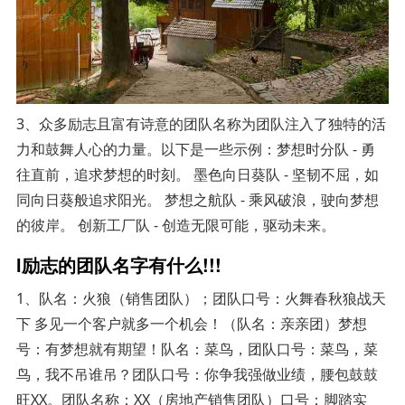
3、众多励志且富有诗意的团队名称为团队注入了独特的活
力和鼓舞人心的力量。以下是一些示例：梦想时分队 - 勇
往直前，追求梦想的时刻。 墨色向日葵队 - 坚韧不屈，如
同向日葵般追求阳光。 梦想之航队 - 乘风破浪，驶向梦想
的彼岸。 创新工厂队 - 创造无限可能，驱动未来。
l励志的团队名字有什么!!!
1、队名：火狼（销售团队）；团队口号：火舞春秋狼战天
下 多见一个客户就多一个机会！（队名：亲亲团）梦想
号：有梦想就有期望！队名：菜鸟，团队口号：菜鸟，菜
鸟，我不吊谁吊？团队口号：你争我强做业绩，腰包鼓鼓
旺XX。团队名称：XX（房地产销售团队）口号：脚踏实