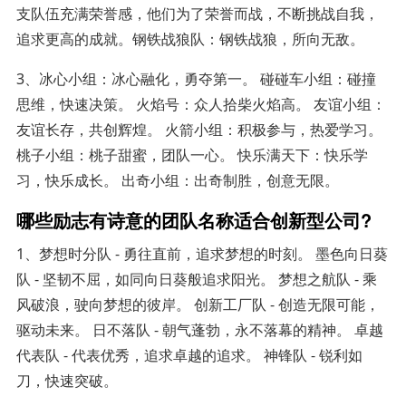
支队伍充满荣誉感，他们为了荣誉而战，不断挑战自我，
追求更高的成就。钢铁战狼队：钢铁战狼，所向无敌。
3、冰心小组：冰心融化，勇夺第一。 碰碰车小组：碰撞
思维，快速决策。 火焰号：众人拾柴火焰高。 友谊小组：
友谊长存，共创辉煌。 火箭小组：积极参与，热爱学习。
桃子小组：桃子甜蜜，团队一心。 快乐满天下：快乐学
习，快乐成长。 出奇小组：出奇制胜，创意无限。
哪些励志有诗意的团队名称适合创新型公司?
1、梦想时分队 - 勇往直前，追求梦想的时刻。 墨色向日葵
队 - 坚韧不屈，如同向日葵般追求阳光。 梦想之航队 - 乘
风破浪，驶向梦想的彼岸。 创新工厂队 - 创造无限可能，
驱动未来。 日不落队 - 朝气蓬勃，永不落幕的精神。 卓越
代表队 - 代表优秀，追求卓越的追求。 神锋队 - 锐利如
刀，快速突破。