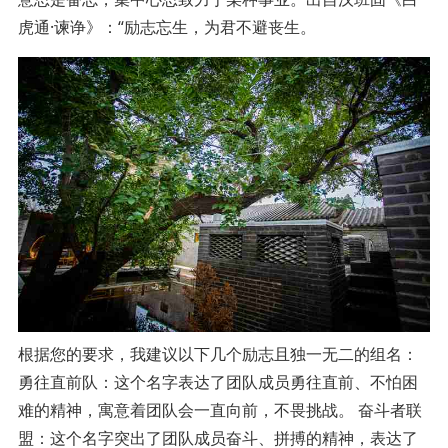
虎通·谏诤》：“励志忘生，为君不避丧生。
根据您的要求，我建议以下几个励志且独一无二的组名：
勇往直前队：这个名字表达了团队成员勇往直前、不怕困
难的精神，寓意着团队会一直向前，不畏挑战。 奋斗者联
盟：这个名字突出了团队成员奋斗、拼搏的精神，表达了