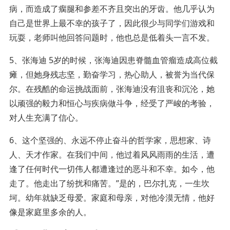
病，而造成了瘸腿和参差不齐且突出的牙齿。他几乎认为
自己是世界上最不幸的孩子了，因此很少与同学们游戏和
玩耍，老师叫他回答问题时，他也总是低着头一言不发。
5、张海迪 5岁的时候，张海迪因患脊髓血管瘤造成高位截
瘫，但她身残志坚，勤奋学习，热心助人，被誉为当代保
尔。在残酷的命运挑战面前，张海迪没有沮丧和沉沦，她
以顽强的毅力和恒心与疾病做斗争，经受了严峻的考验，
对人生充满了信心。
6、这个坚强的、永远不停止奋斗的哲学家，思想家、诗
人、天才作家。在我们中间，他过着风风雨雨的生活，遭
逢了任何时代一切伟人都遭逢过的恶斗和不幸。如今，他
走了。他走出了纷扰和痛苦。”是的，巴尔扎克，一生坎
坷。幼年就缺乏母爱。家庭和母亲，对他冷漠无情，他好
像是家庭里多余的人。