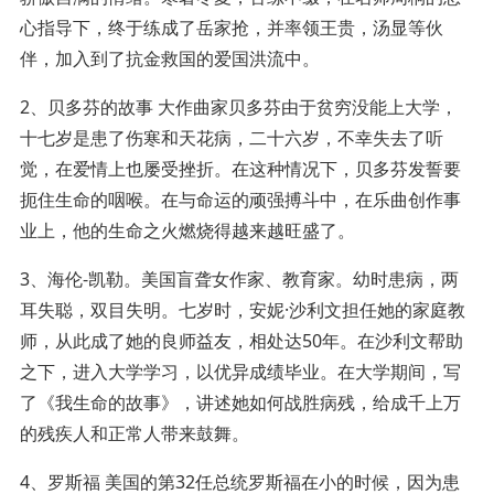
心指导下，终于练成了岳家抢，并率领王贵，汤显等伙
伴，加入到了抗金救国的爱国洪流中。
2、贝多芬的故事 大作曲家贝多芬由于贫穷没能上大学，
十七岁是患了伤寒和天花病，二十六岁，不幸失去了听
觉，在爱情上也屡受挫折。在这种情况下，贝多芬发誓要
扼住生命的咽喉。在与命运的顽强搏斗中，在乐曲创作事
业上，他的生命之火燃烧得越来越旺盛了。
3、海伦-凯勒。美国盲聋女作家、教育家。幼时患病，两
耳失聪，双目失明。七岁时，安妮·沙利文担任她的家庭教
师，从此成了她的良师益友，相处达50年。在沙利文帮助
之下，进入大学学习，以优异成绩毕业。在大学期间，写
了《我生命的故事》，讲述她如何战胜病残，给成千上万
的残疾人和正常人带来鼓舞。
4、罗斯福 美国的第32任总统罗斯福在小的时候，因为患