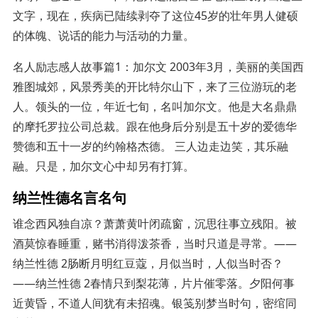
文字，现在，疾病已陆续剥夺了这位45岁的壮年男人健硕
的体魄、说话的能力与活动的力量。
名人励志感人故事篇1：加尔文 2003年3月，美丽的美国西
雅图城郊，风景秀美的开比特尔山下，来了三位游玩的老
人。领头的一位，年近七旬，名叫加尔文。他是大名鼎鼎
的摩托罗拉公司总裁。跟在他身后分别是五十岁的爱德华
赞德和五十一岁的约翰格杰德。 三人边走边笑，其乐融
融。只是，加尔文心中却另有打算。
纳兰性德名言名句
谁念西风独自凉？萧萧黄叶闭疏窗，沉思往事立残阳。被
酒莫惊春睡重，赌书消得泼茶香，当时只道是寻常。——
纳兰性德 2肠断月明红豆蔻，月似当时，人似当时否？
——纳兰性德 2春情只到梨花薄，片片催零落。夕阳何事
近黄昏，不道人间犹有未招魂。银笺别梦当时句，密绾同