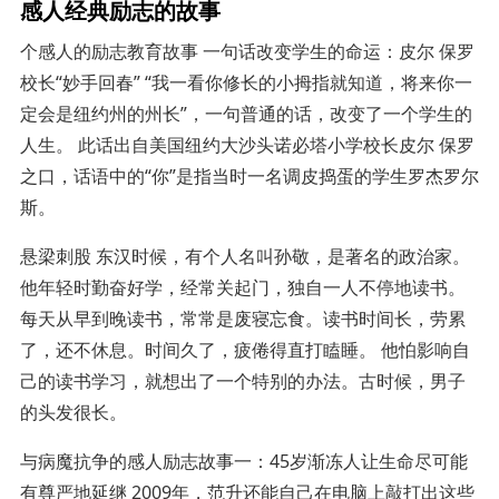
感人经典励志的故事
个感人的励志教育故事 一句话改变学生的命运：皮尔 保罗
校长“妙手回春” “我一看你修长的小拇指就知道，将来你一
定会是纽约州的州长”，一句普通的话，改变了一个学生的
人生。 此话出自美国纽约大沙头诺必塔小学校长皮尔 保罗
之口，话语中的“你”是指当时一名调皮捣蛋的学生罗杰罗尔
斯。
悬梁刺股 东汉时候，有个人名叫孙敬，是著名的政治家。
他年轻时勤奋好学，经常关起门，独自一人不停地读书。
每天从早到晚读书，常常是废寝忘食。读书时间长，劳累
了，还不休息。时间久了，疲倦得直打瞌睡。 他怕影响自
己的读书学习，就想出了一个特别的办法。古时候，男子
的头发很长。
与病魔抗争的感人励志故事一：45岁渐冻人让生命尽可能
有尊严地延继 2009年，范升还能自己在电脑上敲打出这些