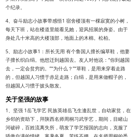
个纪录。
4、奋斗励志小故事带感悟1 宿舍楼顶有一棵寂寞的小树，
每天下班，站在楼道里能看见她，迎风招展的身姿。由于
身处几十米高的大楼顶部，地面上的木棉。松柏。
5、励志小故事1：所长无用 有个鲁国人擅长编草鞋，他妻
子擅长织白绢。他想迁到越国去。友人对他说：“你到越国
去，一定会贫穷的。”“为什么？”“草鞋，是用来穿着走路
的，但越国人习惯于赤足走路；白绢，是用来做帽子的，
但越国人习惯于披头散发。
关于坚强的故事
1、坚强 1岳飞学艺 民族英雄岳飞生逢乱世，自幼家贫，在
乡邻的资助下，拜陕西名师周桐习武学艺，期间，目睹山
河破碎，百姓流离失所，萌发了学艺报国的志向，克服了
骄傲自满的情绪。寒暑冬夏，苦练不缀，在名师周桐的悉