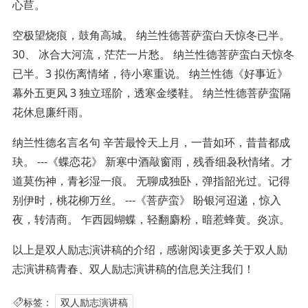
心苣。
空极望烧痕，鼓角高城。 纳兰性德菩萨蛮白天惊冬已半。
30、 冰合大河流，茫茫一片愁。 纳兰性德菩萨蛮白天惊冬
已半。3 拟伤离情绪，待小寒重说。 纳兰性德《好事近》
幕外五更风 3 独立瑶阶，透寒金缕鞋。 纳兰性德菩萨蛮隔
花休息廉纤雨。
纳兰性德名言名句 辛苦最怜天上月，一昔如环，昔昔都成
玦。 ---《蝶恋花》 新寒中酒敲窗雨，残香细袅秋情绪。才
道莫伤神，青衫湿一痕。 无聊成独卧，弹指韶光过。记得
别伊时，桃花柳万丝。 ---《菩萨蛮》 盼银河迢递，惊入
夜，转清商。 乍西园蝴蝶，轻翻麝粉，暗惹蜂黄。炎凉。
以上是双人励志演讲稿的介绍，感谢阅读更多关于双人励
志演讲稿青春、双人励志演讲稿的信息关注我们！
标签：
双人励志演讲稿