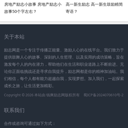
房地产励志小故事 房地产励志小
高一新生励志 高一新生鼓励精简
故事50个字左右？
寄语？
关于本站
励志网是一个专注于传播正能量、激励人心的在线平台。我们致力于
提供鼓舞人心的故事、深刻的人生哲理、以及实用的成功策略，旨在
激发每个人的内在潜力，帮助他们在生活和职业道路上不断前进。无
论你正面临挑战还是寻求自我提升，励志网都是你的精神加油站。我
们相信，每个人都有能力超越自我，实现梦想。加入我们，一起探索
成长之旅，让生活更加精彩。
Copyright © 2026 本站由
钱爽励志网
版权所有
蜀ICP备2024070610号-2
联系我们
合作或咨询可通过如下方式：