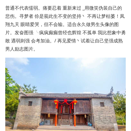
普通不代表懦弱。痛要忍着 重新来过 _用微笑伪装自己的
悲伤。寻梦者 伱是莪此生不变的坚持丶 不再让梦枯萎！凤
翔九天 眼睛爱哭，但不会输。适合永久做男生头像的图
片。发奋图强 ╰疯疯癫癫曾经也辉煌 不孤单 我比想象中勇
敢 遇弱则强 会考加油。/ 再见爱情丶试着让自己坚强成熟
男人励志图片。