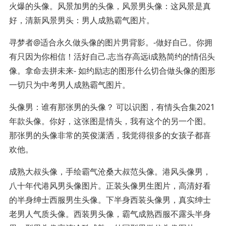
火爆的头像。风景加男的头像，风景男头像：这风景是真
好，清新风景男头：男人成熟霸气图片。
寻梦者@适合永久做头像的图片男背影。-做好自己。你拥
有只因为你相信！活好自己.志当存高远i成熟简约的情侣头
像。拿命去拼未来- 如约励志的图形什么切合做头像的图形
一切只为中考男人成熟霸气图片。
头像男：谁有那张男的头像？ 可以识图，有情头合集2021
年款头像。你好，这张图是情头，我有这个的另一个图。
那张男的头像非常的英俊潇洒，我觉得很多的女孩子都喜
欢他。
成熟大叔头像，手绘霸气沧桑大叔范头像。港风头像男，
八十年代港风男头像图片。正装头像男生图片，高清好看
的半身绅士西服男生头像。下半身西装头像男，真实绅士
老男人气质头像。西装男头像，霸气成熟西服不露头半身