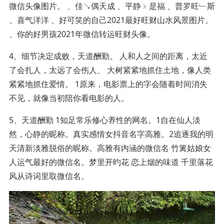
微信头像图片。 、佳↘偶天成 、平静﹥是福 、普罗旺﹂斯
、喜气洋洋 、好可笑的自己2021最好旺财山水风景图片。
、你的好男孩2021年微信转运旺财头像。
4、细节决定成败，天道酬勤。 人和人之间的距离，太近
了会扎人，太远了会伤人、 大树紧紧地抓住土地，像人类
紧紧地抓住爱情。 1原来，电影票上的字会随着时间消失
不见，就像当初陪你看电影的人。
5、天道酬勤 1知足常乐修心养性的网名。1自在仙人淡
然，心静的昵称。真实感情女抖音名字高雅。2追逐我的明
天清新淡雅脱俗的昵称。高雅有内涵的微信名 竹篱姑娘女
人运气最好的微信名。梦里开旳花 恋上烟的味道 千里落花
风从诗词里取微信名。