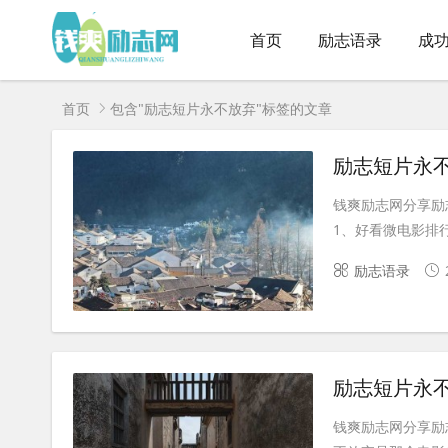
首页
励志语录
成
首页
包含"励志短片永不放弃"标签的文章
励志短片永
钱爽励志网分享励
1、好看微电影排行
励志语录
励志短片永
钱爽励志网分享励