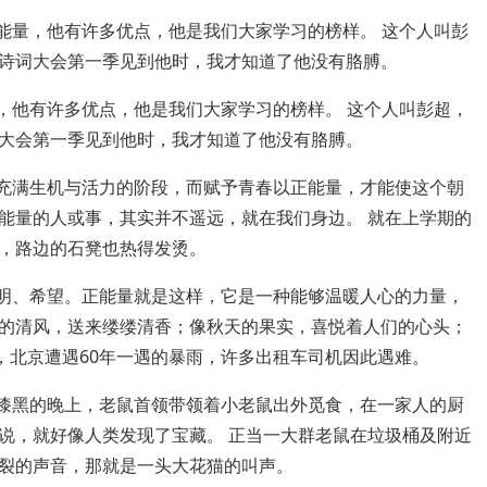
正能量，他有许多优点，他是我们大家学习的榜样。 这个人叫彭
诗词大会第一季见到他时，我才知道了他没有胳膊。
量，他有许多优点，他是我们大家学习的榜样。 这个人叫彭超，
大会第一季见到他时，我才知道了他没有胳膊。
中充满生机与活力的阶段，而赋予青春以正能量，才能使这个朝
能量的人或事，其实并不遥远，就在我们身边。 就在上学期的
，路边的石凳也热得发烫。
光明、希望。正能量就是这样，它是一种能够温暖人心的力量，
的清风，送来缕缕清香；像秋天的果实，喜悦着人们的心头；
1日，北京遭遇60年一遇的暴雨，许多出租车司机因此遇难。
个漆黑的晚上，老鼠首领带领着小老鼠出外觅食，在一家人的厨
说，就好像人类发现了宝藏。 正当一大群老鼠在垃圾桶及附近
裂的声音，那就是一头大花猫的叫声。