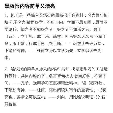
黑板报内容简单又漂亮
1、以下是一些简单又漂亮的黑板报内容资料：名言警句板
块 孔子名言 敏而好学，不耻下问。学而不思则罔，思而不
学则殆。知之者不如好之者，好之者不如乐之者。兴于
《诗》，立于礼，成于乐。韩愈、杜甫等名人名言 业精于
勤，荒于嬉；行成于思，毁于随。——韩愈读书破万卷，
下笔如有神。——杜甫立身以立学为先，立学以读书为
本。
2、黑板报的简单又漂亮的内容可以围绕励志学习的主题进
行设计，具体内容如下：名言警句板块 敏而好学，不耻下
问。——孔子。强调学习态度和谦逊精神。 读书破万卷，
下笔如有神。——杜甫。突出阅读对写作的重要性。 书犹
药也，善读之可以医愚。——刘向。用比喻说明读书的智
慧价值。