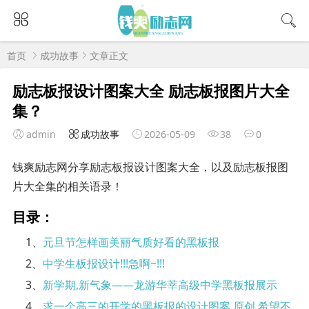
首页
成功故事
文章正文
励志板报设计图案大全 励志板报图片大全
集？
admin
成功故事
2026-05-09
38
0
钱爽励志网分享励志板报设计图案大全，以及励志板报图
片大全集的相关语录！
目录：
1、
元旦节怎样画美丽气质好看的黑板报
2、
中学生板报设计!!!急啊~!!!
3、
新学期,新气象——龙游华莘高级中学黑板报展示
4、
求一个高三的开学的黑板报的设计图案,原创,希望不