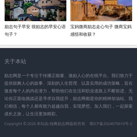
励志句子早安 很励志的早安心语
宝妈微商励志走心句子 微商宝妈
句子？
感悟和收获？
关于本站
励志网是一个专注于传播正能量、激励人心的在线平台。我们致力于
提供鼓舞人心的故事、深刻的人生哲理、以及实用的成功策略，旨在
激发每个人的内在潜力，帮助他们在生活和职业道路上不断前进。无
论你正面临挑战还是寻求自我提升，励志网都是你的精神加油站。我
们相信，每个人都有能力超越自我，实现梦想。加入我们，一起探索
成长之旅，让生活更加精彩。
Copyright © 2026 本站由
钱爽励志网
版权所有
蜀ICP备2024070610号-2