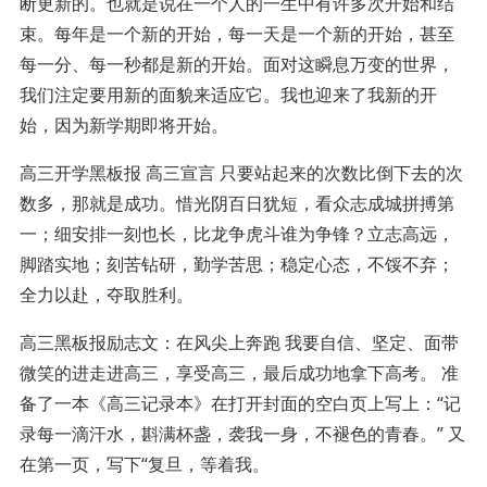
断更新的。也就是说在一个人的一生中有许多次开始和结
束。每年是一个新的开始，每一天是一个新的开始，甚至
每一分、每一秒都是新的开始。面对这瞬息万变的世界，
我们注定要用新的面貌来适应它。我也迎来了我新的开
始，因为新学期即将开始。
高三开学黑板报 高三宣言 只要站起来的次数比倒下去的次
数多，那就是成功。惜光阴百日犹短，看众志成城拼搏第
一；细安排一刻也长，比龙争虎斗谁为争锋？立志高远，
脚踏实地；刻苦钻研，勤学苦思；稳定心态，不馁不弃；
全力以赴，夺取胜利。
高三黑板报励志文：在风尖上奔跑 我要自信、坚定、面带
微笑的进走进高三，享受高三，最后成功地拿下高考。 准
备了一本《高三记录本》在打开封面的空白页上写上：“记
录每一滴汗水，斟满杯盏，袭我一身，不褪色的青春。” 又
在第一页，写下“复旦，等着我。