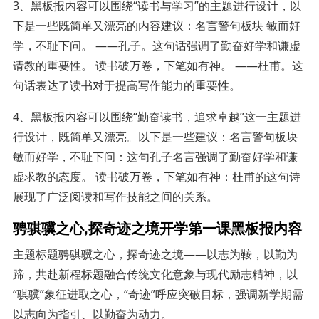
3、黑板报内容可以围绕“读书与学习”的主题进行设计，以
下是一些既简单又漂亮的内容建议：名言警句板块 敏而好
学，不耻下问。 ——孔子。这句话强调了勤奋好学和谦虚
请教的重要性。 读书破万卷，下笔如有神。 ——杜甫。这
句话表达了读书对于提高写作能力的重要性。
4、黑板报内容可以围绕“勤奋读书，追求卓越”这一主题进
行设计，既简单又漂亮。以下是一些建议：名言警句板块
敏而好学，不耻下问：这句孔子名言强调了勤奋好学和谦
虚求教的态度。 读书破万卷，下笔如有神：杜甫的这句诗
展现了广泛阅读和写作技能之间的关系。
骋骐骥之心,探奇迹之境开学第一课黑板报内容
主题标题骋骐骥之心，探奇迹之境——以志为鞍，以勤为
蹄，共赴新程标题融合传统文化意象与现代励志精神，以
“骐骥”象征进取之心，“奇迹”呼应突破目标，强调新学期需
以志向为指引、以勤奋为动力。