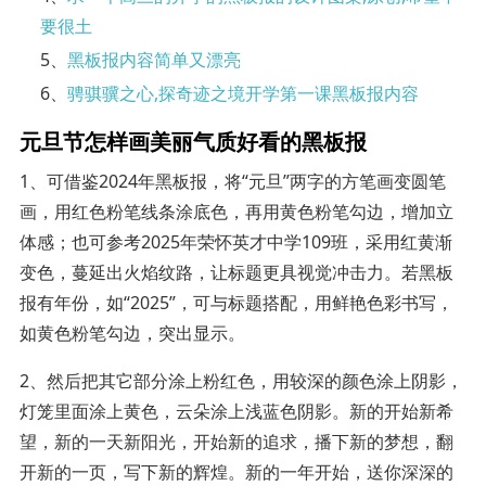
要很土
5、
黑板报内容简单又漂亮
6、
骋骐骥之心,探奇迹之境开学第一课黑板报内容
元旦节怎样画美丽气质好看的黑板报
1、可借鉴2024年黑板报，将“元旦”两字的方笔画变圆笔
画，用红色粉笔线条涂底色，再用黄色粉笔勾边，增加立
体感；也可参考2025年荣怀英才中学109班，采用红黄渐
变色，蔓延出火焰纹路，让标题更具视觉冲击力。若黑板
报有年份，如“2025”，可与标题搭配，用鲜艳色彩书写，
如黄色粉笔勾边，突出显示。
2、然后把其它部分涂上粉红色，用较深的颜色涂上阴影，
灯笼里面涂上黄色，云朵涂上浅蓝色阴影。新的开始新希
望，新的一天新阳光，开始新的追求，播下新的梦想，翻
开新的一页，写下新的辉煌。新的一年开始，送你深深的