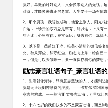
就好。卑微的讨好别人，只会换来别人的无视，这
对待，才能换来真正的尊重。人生要干一场有惊喜
2、那个男孩，我陪他成熟，他爱上别人。阳光很
在这世上珍贵的东西总是罕有，所以这世上只有一
甜无比；心里有你，充实无比；身边有你，幸福无
3、以下是一些简短干净、唯美小清新的微信签名
比。秋风穿尘，静守红尘。励志向上系：给自己一
一，但是可以去做唯一。要一直保存着你的梦想，
励志豪言壮语句子_豪言壮语
1、生活就像海洋，只有意志坚强的人，才能到达
就是无止境刻苦勤奋的潜质。——卡莱尔 苟利国
意志的构成。——莫洛亚 丈夫志四海，万里犹比
2、十六七岁的我们缺少的不是豪言壮语，而是脚