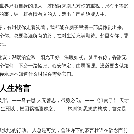
世界只有自身的强大，才能换来别人对你的重视，只有平等的
的事，结一群有情有义的人，活出自己的绝版人生。
好，有时候你走着笑着，我都能在脑子里演一部偶像剧出来。
个你。总要尝遍所有的路，在对生活充满期待。梦里有你，香
比。
建议：温暖治愈系：阳光正好，温暖如初。梦里有你，香甜无
个信仰，不必一路慌张。心安神定，由弱而强。没必要去做第
你永远不知道什么时候会需要它们。
的人生格言
彼岸。——马在思 人无善志，虽勇必伤。——《淮南子》 天才
家生死以，岂因祸福避趋之。——林则徐 思想的构成，首先是
邻。
踏实地的行动。 人总是可笑，曾经许下的豪言壮语在欲念面前