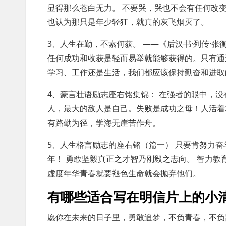
显得那么苍白无力。 不要哭，哭也不会有任何改
也认为那只是年少轻狂，就真的灰飞烟灭了。
3、人生在勤，不索何获。 ——《后汉书·列传·
任何成功和收获是轻而易举就能够获得的。只有通
学习、工作还是生活，我们都应该保持勤奋和进取
4、豪言壮语励志座右铭集锦： 在强者的眼中，
人，最大的敌人是自己。失败是成功之母！人活着
有路勤为径，学海无崖苦作舟。
5、人生格言励志的座右铭（篇一） 只要肯努力
年！ 勇敢坚毅真正之才智乃刚毅之志向。 智力教
虚度年华青春就要褪色生命就会抛弃他们。
有哪些适合写在明信片上的小清
愿你在未来的日子里，勇敢追梦，不负青春，不负