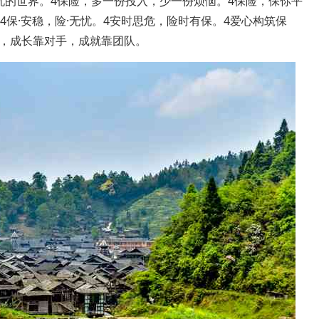
忧的世界。4保险，多一份投入，少一份烦恼。4保险，保你平
4保·安稳，险·无忧。4安时思危，险时有保。4爱心构筑保
，成长靠对手，成就靠团队。