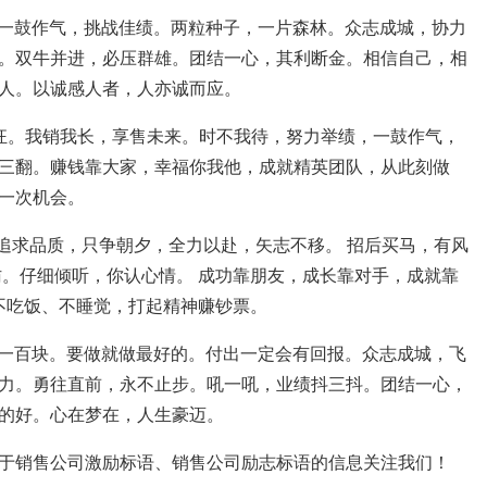
案：一鼓作气，挑战佳绩。两粒种子，一片森林。众志成城，协力
。双牛并进，必压群雄。团结一心，其利断金。相信自己，相
人。以诚感人者，人亦诚而应。
狂。我销我长，享售未来。时不我待，努力举绩，一鼓作气，
三翻。赚钱靠大家，幸福你我他，成就精英团队，从此刻做
一次机会。
 追求品质，只争朝夕，全力以赴，矢志不移。 招后买马，有风
访。仔细倾听，你认心情。 成功靠朋友，成长靠对手，成就靠
不吃饭、不睡觉，打起精神赚钞票。
多卖一百块。要做就做最好的。付出一定会有回报。众志成城，飞
力。勇往直前，永不止步。吼一吼，业绩抖三抖。团结一心，
的好。心在梦在，人生豪迈。
于销售公司激励标语、销售公司励志标语的信息关注我们！