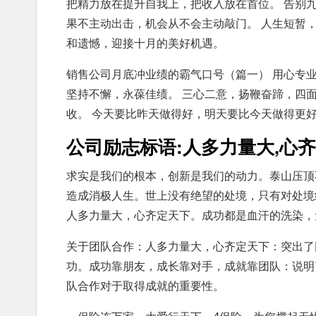
把精力放在提升自我上，把收入放在首位。 告别
果不主动出击，机会从不会主动敲门。 人生短暂
和遗憾，迎接十月的美好机遇。
销售公司月底冲业绩的霸气口号（篇一） 用心专
坚持不懈，永葆佳绩。 三心二意，扬鞭奋蹄，四
收。 今天要比昨天做得好，明天要比今天做得更好
公司励志标语:人多力量大,心齐
求实是我们的根本，创新是我们的动力。泰山压顶
造成消极人生。世上没有绝望的处境，只有对处境
人多力量大，心齐定天下。成功都是血汗的洗染，
关于团队合作：人多力量大，心齐定天下：突出了
功。成功靠朋友，成长靠对手，成就靠团队：说明
队合作对于取得成就的重要性。