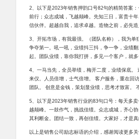
2、以下是2023年销售押韵口号82句的精简答
前行；众志成城，飞越颠峰。先知三日，富贵十年
信伙伴。超越自我，追求卓越。造物之前，必先造
3、开拓市场，有我最强。（团队名称），我为单
争夺第一。吼一吼，业绩抖三抖，争一争，业绩翻
起。团队业绩，靠你我打拼，多见一个客户，就多
4、一马当先，全员举绩，梅开二度，业绩保底。
来仪。人员倍增，士气倍增。 客户服务，重在回
团队。 创意是金钱，策划显业绩，思考才致富。 
5、以下是2023年销售行业的83句口号：每天
越颠峰。一鼓作气，挑战佳绩。众志成城，齐心协
其利断金。团结一致，再创佳绩。大家好，才是真
以上是销售公司励志标语的介绍，感谢阅读更多关