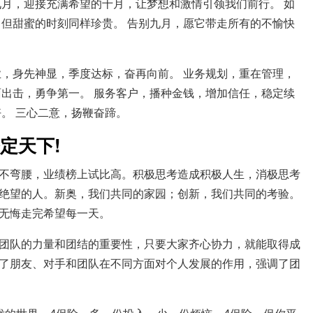
九月，迎接充满希望的十月，让梦想和激情引领我们前行。 如
，但甜蜜的时刻同样珍贵。 告别九月，愿它带走所有的不愉快
业，身先神显，季度达标，奋再向前。 业务规划，重在管理，
面出击，勇争第一。 服务客户，播种金钱，增加信任，稳定续
。 三心二意，扬鞭奋蹄。
定天下!
不弯腰，业绩榜上试比高。积极思考造成积极人生，消极思考
绝望的人。新奥，我们共同的家园；创新，我们共同的考验。
无悔走完希望每一天。
团队的力量和团结的重要性，只要大家齐心协力，就能取得成
了朋友、对手和团队在不同方面对个人发展的作用，强调了团