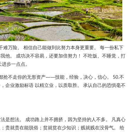
千难万险。 相信自己能做到比努力本身更重要。 每一份私下
我他。 成功决不容易，还要加倍努力！ 不吃饭、不睡觉，打
天进步一点点。
都抢不走你的无形资产——技能，经验，决心，信心。 50.不
，企业激励标语 以精立业，以质取胜。 承认自己的恐惧毫不
法是想法。 成功路上并不拥挤，因为坚持的人不多。 凡真心
足；贵就贵在能脱俗；贫就贫在少知识；贱就贱在没骨气。 给