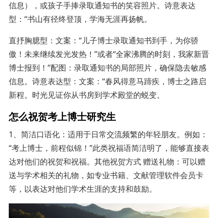
信息），或孩子手捧录取通知书的笑容照片。诗意表达
型：“书山有径终登顶，学海无涯再扬帆。
直抒胸臆型：文案：“儿子博士录取通知书到手，为你骄
傲！未来继续发光发热！”或者“全家沸腾的时刻，我家新晋
博士报到！”配图：录取通知书的局部照片，确保隐去敏感
信息。诗意表达型：文案：“春风得意马蹄疾，博士之路启
新程。时光见证你从书房到学术殿堂的蜕变。
怎么祝贺考上博士研究生
1、简洁口语化：适用于日常交流频繁的年轻朋友。例如：
“考上博士，前程似锦！”此类祝福语简洁明了，能够直接表
达对他们的祝贺和祝福。其他祝贺方式 赠送礼物：可以赠
送与学术相关的礼物，如专业书籍、文献管理软件会员卡
等，以表达对他们学术生涯的支持和鼓励。