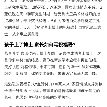
3、恭喜：陈杰茹被全国九大美院之一的景德镇陶瓷大学硕
士研究生录取。 2路还长，道还远，愿女儿热情永不减。 2
蓝绥泓在高中和研究生时期，皆受到大卫美术林老师的指
点和引导，专业突飞猛进，从而为考进顶尖学府奠定了扎
实的基础。 30、【祝贺考上博士的祝福语】自古风流归志
士；从来事业属良贤。
孩子上了博士,家长如何写祝福语?
恭喜升学 喜讯传来，博士梦圆：恭喜你成功考上博士，这
是你多年努力的结晶，愿你在新的学术旅程中再创佳绩。
美好祝愿 前程似锦，未来可期：愿你的博士生涯如鲜花般
绚烂，绽放属于你的学术光彩，未来必定充满无限可能。
最温暖的祝福公式=点赞努力+点亮未来+家庭情感支撑为孩
子博士升学送上祝福，最重要的是传递既看到孩子熬过的
长夜，也照亮他将登的高峰的双重关怀。