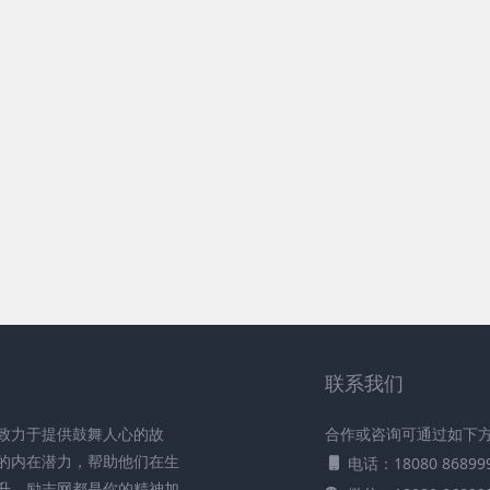
联系我们
致力于提供鼓舞人心的故
合作或咨询可通过如下
的内在潜力，帮助他们在生
电话：18080 86899
升，励志网都是你的精神加