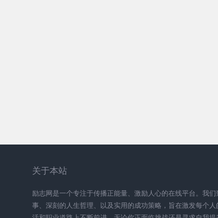
关于本站
励志网是一个专注于传播正能量、激励人心的在线平台。我们
事、深刻的人生哲理、以及实用的成功策略，旨在激发每个人
活和职业道路上不断前进。无论你正面临挑战还是寻求自我提