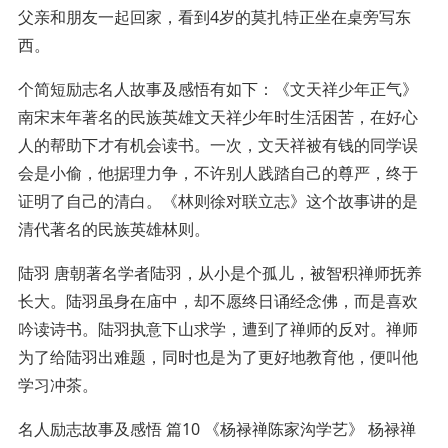
父亲和朋友一起回家，看到4岁的莫扎特正坐在桌旁写东
西。
个简短励志名人故事及感悟有如下：《文天祥少年正气》
南宋末年著名的民族英雄文天祥少年时生活困苦，在好心
人的帮助下才有机会读书。一次，文天祥被有钱的同学误
会是小偷，他据理力争，不许别人践踏自己的尊严，终于
证明了自己的清白。《林则徐对联立志》这个故事讲的是
清代著名的民族英雄林则。
陆羽 唐朝著名学者陆羽，从小是个孤儿，被智积禅师抚养
长大。陆羽虽身在庙中，却不愿终日诵经念佛，而是喜欢
吟读诗书。陆羽执意下山求学，遭到了禅师的反对。禅师
为了给陆羽出难题，同时也是为了更好地教育他，便叫他
学习冲茶。
名人励志故事及感悟 篇10 《杨禄禅陈家沟学艺》 杨禄禅