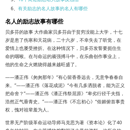
6、
有关励志的名人故事的名人有哪些
名人的励志故事有哪些
贝多芬的故事 大作曲家贝多芬由于贫穷没能上大学，十七
岁是患了伤寒和天花病，二十六岁，不幸失去了听觉，在
爱情上也屡受挫折。在这种情况下，贝多芬发誓要扼住生
命的咽喉。在与命运的顽强搏斗中，在乐曲创作事业上，
他的生命之火燃烧得越来越旺盛了。
——潘正伟《匆匆那年》“有心留香香远去，无意争春春自
来。”——潘正伟《落花成泥》“今有几多洒脱者，能为正义
把命舍？”——潘正伟《潘正伟祭屈原》“卑劣行径千夫指，
浩然正气垂青史。”——潘正伟《不忘初心》“俗媚俯首事贵
权，愧对祖辈羞为人。
世界无产阶级革命运动导师马克思为著《资本论》化了40