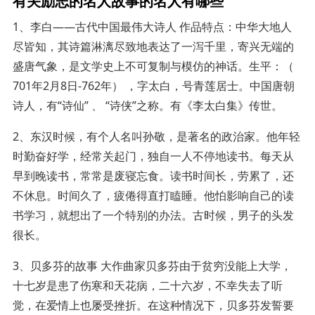
有关励志的名人故事的名人有哪些
1、李白——古代中国最伟大诗人 作品特点：中华大地人
尽皆知，其诗篇淋漓尽致地表达了一泻千里，寄兴无端的
盛唐气象，是文学史上不可复制与模仿的神话。生平：（
701年2月8日-762年） ，字太白，号青莲居士。中国唐朝
诗人，有“诗仙” 、 “诗侠”之称。有《李太白集》传世。
2、东汉时候，有个人名叫孙敬，是著名的政治家。他年轻
时勤奋好学，经常关起门，独自一人不停地读书。每天从
早到晚读书，常常是废寝忘食。读书时间长，劳累了，还
不休息。时间久了，疲倦得直打瞌睡。他怕影响自己的读
书学习，就想出了一个特别的办法。古时候，男子的头发
很长。
3、贝多芬的故事 大作曲家贝多芬由于贫穷没能上大学，
十七岁是患了伤寒和天花病，二十六岁，不幸失去了听
觉，在爱情上也屡受挫折。在这种情况下，贝多芬发誓要