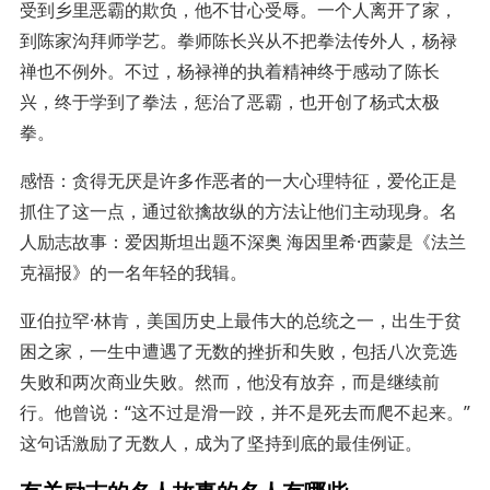
受到乡里恶霸的欺负，他不甘心受辱。一个人离开了家，
到陈家沟拜师学艺。拳师陈长兴从不把拳法传外人，杨禄
禅也不例外。不过，杨禄禅的执着精神终于感动了陈长
兴，终于学到了拳法，惩治了恶霸，也开创了杨式太极
拳。
感悟：贪得无厌是许多作恶者的一大心理特征，爱伦正是
抓住了这一点，通过欲擒故纵的方法让他们主动现身。名
人励志故事：爱因斯坦出题不深奥 海因里希·西蒙是《法兰
克福报》的一名年轻的我辑。
亚伯拉罕·林肯，美国历史上最伟大的总统之一，出生于贫
困之家，一生中遭遇了无数的挫折和失败，包括八次竞选
失败和两次商业失败。然而，他没有放弃，而是继续前
行。他曾说：“这不过是滑一跤，并不是死去而爬不起来。”
这句话激励了无数人，成为了坚持到底的最佳例证。