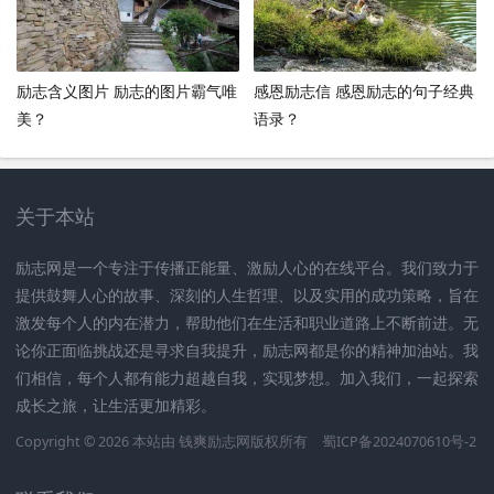
励志含义图片 励志的图片霸气唯
感恩励志信 感恩励志的句子经典
美？
语录？
关于本站
励志网是一个专注于传播正能量、激励人心的在线平台。我们致力于
提供鼓舞人心的故事、深刻的人生哲理、以及实用的成功策略，旨在
激发每个人的内在潜力，帮助他们在生活和职业道路上不断前进。无
论你正面临挑战还是寻求自我提升，励志网都是你的精神加油站。我
们相信，每个人都有能力超越自我，实现梦想。加入我们，一起探索
成长之旅，让生活更加精彩。
Copyright © 2026 本站由
钱爽励志网
版权所有
蜀ICP备2024070610号-2