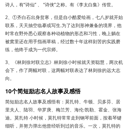
诗人，有“诗仙” 、 “诗侠”之称。有《李太白集》传世。
2、①齐白石出身贫寒，但是自小酷爱绘画，七八岁就开始
联系，天天抽空临摹或写生.为了达到形神兼备的境界，他
时常在野外悉心观察各种动植物的形态和习性，晚上躺在
被窝里还在用手指画草稿，经过数十年这样刻苦的实践磨
练，他终于成为一代宗师。
3、《林则徐对联立志》林则徐小时候就天资聪慧，两次机
会下，作了两幅对联，这两幅对联表达了林则徐的远大志
向。
10个简短励志名人故事及感悟
简短励志名人故事及感悟有：莫扎特、牛顿、贝多芬、居
里夫人、陆羽、华罗庚、梅兰芳、海伦·凯勒、霍金、张海
迪。莫扎特 小时候，莫扎特常常走到钢琴前面，按着琴键
细听，并努力弹出他曾经听到过的音乐。一次，莫扎特的