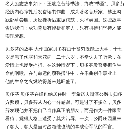
名人励志故事如下：王羲之苦练书法，终成“书圣”。贝多芬
经历内心挣扎后发奋读书作曲，成为著名音乐家。越王勾
践卧薪尝胆，历经挫折后重振旗鼓，灭掉吴国。这些故事
告诉我们：成功背后有挫折和努力，只有拼搏和坚持才能
实现梦想。
贝多芬的故事 大作曲家贝多芬由于贫穷没能上大学，十七
岁是患了伤寒和天花病，二十六岁，不幸失去了听觉，在
爱情上也屡受挫折。在这种情况下，贝多芬发誓要扼住生
命的咽喉。在与命运的顽强搏斗中，在乐曲创作事业上，
他的生命之火燃烧得越来越旺盛了。
贝多芬 贝多芬在维也纳居住时，李希诺夫斯基公爵夫妇多
方照顾，贝多芬从内心十分感谢。可是过了不多久，贝多
芬发现他并不把自己当作真正的朋友，而是作为一件家宝
看待，觉得人格上遭受了莫大污辱。一次，公爵庄园里来
了客人，客人是当时占领维也纳的拿破仑军队的军官。