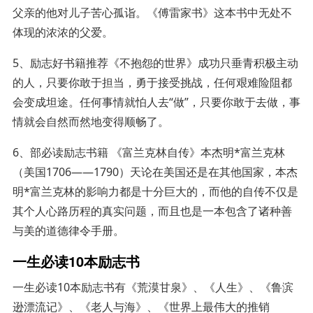
父亲的他对儿子苦心孤诣。《傅雷家书》这本书中无处不
体现的浓浓的父爱。
5、励志好书籍推荐《不抱怨的世界》成功只垂青积极主动
的人，只要你敢于担当，勇于接受挑战，任何艰难险阻都
会变成坦途。任何事情就怕人去“做”，只要你敢于去做，事
情就会自然而然地变得顺畅了。
6、部必读励志书籍 《富兰克林自传》本杰明*富兰克林
（美国1706——1790）天论在美国还是在其他国家，本杰
明*富兰克林的影响力都是十分巨大的，而他的自传不仅是
其个人心路历程的真实问题，而且也是一本包含了诸种善
与美的道德律令手册。
一生必读10本励志书
一生必读10本励志书有《荒漠甘泉》、《人生》、《鲁滨
逊漂流记》、《老人与海》、《世界上最伟大的推销