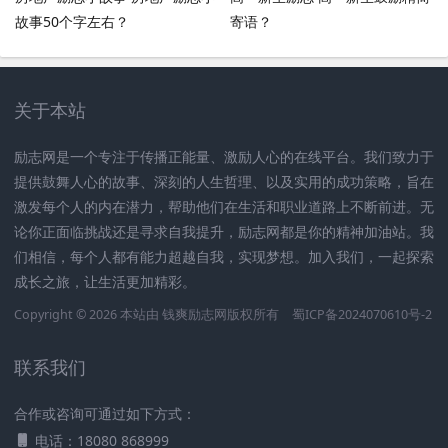
故事50个字左右？
寄语？
关于本站
励志网是一个专注于传播正能量、激励人心的在线平台。我们致力于
提供鼓舞人心的故事、深刻的人生哲理、以及实用的成功策略，旨在
激发每个人的内在潜力，帮助他们在生活和职业道路上不断前进。无
论你正面临挑战还是寻求自我提升，励志网都是你的精神加油站。我
们相信，每个人都有能力超越自我，实现梦想。加入我们，一起探索
成长之旅，让生活更加精彩。
Copyright © 2026 本站由
钱爽励志网
版权所有
蜀ICP备2024070610号-2
联系我们
合作或咨询可通过如下方式：
电话：18080 868999