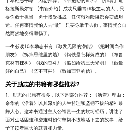
十本励志书籍，为您推荐。《不抱怨的世界》【作者】道
格拉斯勒尔顿 【书籍介绍】成功只垂青积极主动的人，只
要你敢于担当，勇于接受挑战，任何艰难险阻都会变成坦
途。任何事情就怕人去“做”，只要你敢于去做，事情就会自
然而然地变得顺畅了。
一生必读10本励志书有《激发无限的潜能》《把时间当作
朋友》《拆掉思维里的墙》《钢铁是怎样炼成的》《布鲁
克林有棵树》《我的奋斗》《假如给我三天光明》《做最
好的自己》《坚不可摧》《致加西亚的信》。
关于励志的书籍有哪些推荐?
1、励志的书籍有很多，以下是部分推荐：《活着》理由：
余华的《活着》以其深刻的人生哲理和坚韧不拔的精神鼓
舞人心。这本书通过主人公福贵一生的坎坷经历，讲述了
面对生活困难和磨难时如何坚韧不拔地活下去的故事，给
予了读者巨大的鼓舞和力量。