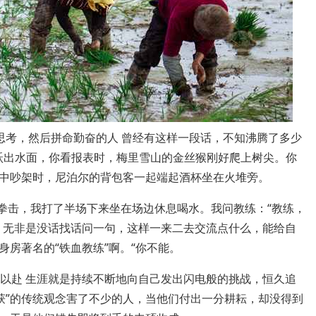
度思考，然后拼命勤奋的人 曾经有这样一段话，不知沸腾了多少
正跃出水面，你看报表时，梅里雪山的金丝猴刚好爬上树尖。你
中吵架时，尼泊尔的背包客一起端起酒杯坐在火堆旁。
是拳击，我打了半场下来坐在场边休息喝水。我问教练：“教练，
，无非是没话找话问一句，这样一来二去交流点什么，能给自
房著名的“铁血教练”啊。“你不能。
力以赴 生涯就是持续不断地向自己发出闪电般的挑战，恒久追
获”的传统观念害了不少的人，当他们付出一分耕耘，却没得到