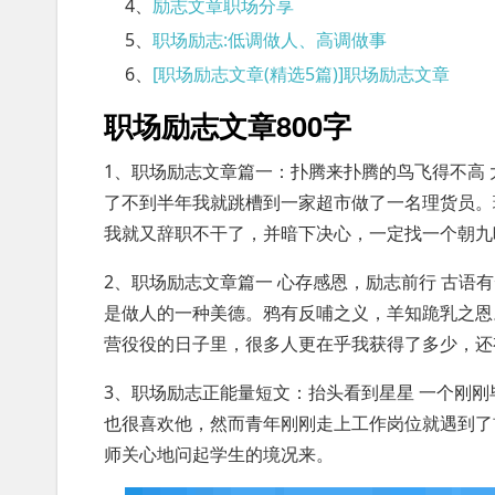
4、
励志文章职场分享
5、
职场励志:低调做人、高调做事
6、
[职场励志文章(精选5篇)]职场励志文章
职场励志文章800字
1、职场励志文章篇一：扑腾来扑腾的鸟飞得不高 
了不到半年我就跳槽到一家超市做了一名理货员。
我就又辞职不干了，并暗下决心，一定找一个朝九
2、职场励志文章篇一 心存感恩，励志前行 古
是做人的一种美德。鸦有反哺之义，羊知跪乳之恩
营役役的日子里，很多人更在乎我获得了多少，还
3、职场励志正能量短文：抬头看到星星 一个刚
也很喜欢他，然而青年刚刚走上工作岗位就遇到了
师关心地问起学生的境况来。