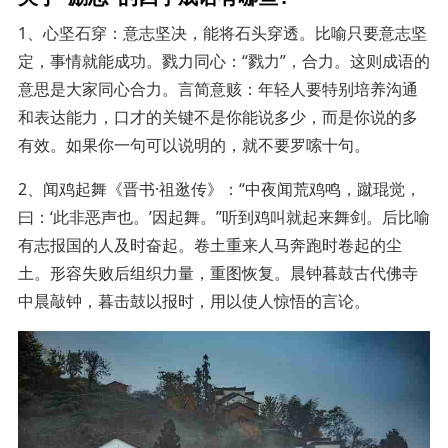
1、心坚石穿：意志坚决，能将石头穿透。比喻只要意志坚
定，事情就能成功。戮力同心：“戮力”，合力。这则成语的
意思是大家同心合力。言简意赅：年轻人要特别培养沟通
和表达能力，口才的关键不是你能说多少，而是你说的多
有效。如果你一句可以说明的，就不要罗嗦十句。
2、闻鸡起舞《晋书·祖逖传》：“中夜闻荒鸡鸣，蹴琨觉，
曰：‘此非恶声也。’因起舞。”听到鸡叫就起来舞剑。后比喻
有志报国的人及时奋起。卷土重来人马奔跑时卷起的尘
土。形容失败后组织力量，重图恢复。晨钟暮鼓古代佛寺
中晨敲钟，暮击鼓以报时，用以使人惊悟的言论。