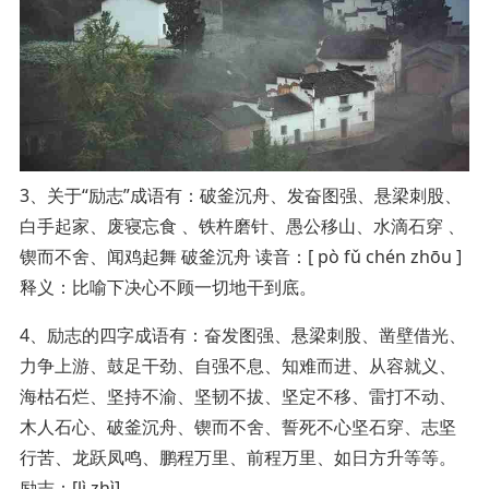
3、关于“励志”成语有：破釜沉舟、发奋图强、悬梁刺股、
白手起家、废寝忘食 、铁杵磨针、愚公移山、水滴石穿 、
锲而不舍、闻鸡起舞 破釜沉舟 读音：[ pò fǔ chén zhōu ]
释义：比喻下决心不顾一切地干到底。
4、励志的四字成语有：奋发图强、悬梁刺股、凿壁借光、
力争上游、鼓足干劲、自强不息、知难而进、从容就义、
海枯石烂、坚持不渝、坚韧不拔、坚定不移、雷打不动、
木人石心、破釜沉舟、锲而不舍、誓死不心坚石穿、志坚
行苦、龙跃凤鸣、鹏程万里、前程万里、如日方升等等。
励志：[lì zhì]。