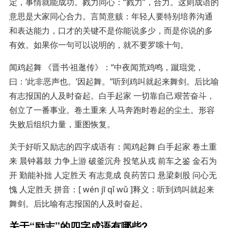
定，事情就能成功。戮力同心：“戮力”，合力。这则成语的
意思是大家同心合力。言简意赅：年轻人要特别培养沟通
和表达能力，口才的关键不是你能说多少，而是你说的多
有效。如果你一句可以说明的，就不要罗嗦十句。
闻鸡起舞 《晋书·祖逖传》：“中夜闻荒鸡鸣，蹴琨觉，
曰：‘此非恶声也。’因起舞。”听到鸡叫就起来舞剑。后比喻
有志报国的人及时奋起。白手起家 一切靠自己艰苦奋斗，
创立了一番事业。卷土重来 人马奔跑时卷起的尘土。形容
失败后组织力量，重图恢复。
关于好听又励志的四字成语有：闻鸡起舞 白手起家 卷土重
来 晨钟暮鼓 力争上游 破釜沉舟 投笔从戎 前车之鉴 金石为
开 勤能补拙 人定胜天 有志竟成 良药苦口 悬梁刺股 问心无
愧 人定胜天 拼音：[ wén jī qǐ wǔ ]释义：听到鸡叫就起来
舞剑。后比喻有志报国的人及时奋起。
关于“励志”的四字成语有哪些?