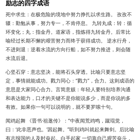
励志的四字成语
死中求生：在极危险的境地中努力挣扎以求生路。 孜孜不
辍：勤勉从事，努力专一，不肯停息。 九转丸成：转：循
环变化；丸：指金丹。道家语，指炼得九转金丹。后常比
喻经过长期不懈的艰苦努力而终于获得成功。 逆水行舟，
不进则退：逆着水流的方向行船，如不努力推进，则会随
水流后退。
心坚石穿：意志坚决，能将石头穿透。比喻只要意志坚
定，事情就能成功。戮力同心：“戮力”，合力。这则成语的
意思是大家同心合力。言简意赅：年轻人要特别培养沟通
和表达能力，口才的关键不是你能说多少，而是你说的多
有效。如果你一句可以说明的，就不要罗嗦十句。
闻鸡起舞 《晋书·祖逖传》：“中夜闻荒鸡鸣，蹴琨觉，
曰：‘此非恶声也。’因起舞。”听到鸡叫就起来舞剑。后比喻
有志报国的人及时奋起。白手起家 一切靠自己艰苦奋斗，