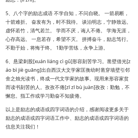
5、八个字的励志成语 不学自知，不问自晓。 一箭易断，
十箭难折。 奋发有为，时不我待。 谈泊明志，宁静致远。
虚怀若竹，清气若兰。 学而不厌，诲人不倦。 学海无涯，
心存高远。 一息若存，希望不灭。 拼搏奋斗，励志笃行。
不勤于始，将悔于终。 1勤学苦练，永争上游。
6、悬梁刺股[xuán liáng cì gǔ]形容刻苦学习。凿壁借光[z
áo bì jiè guāng]出自西汉大文学家匡衡幼时凿穿墙壁引邻
舍之烛光读书，终成一代文学家的故事。现用来形容家贫
而读书刻苦的人。孜孜不倦[zī zī bù juàn]孜孜：勤勉，不
懈怠。指工作或学习勤奋不知疲倦。
以上是励志的成语或四字词语的介绍，感谢阅读更多关于
励志的成语或四字词语工作中、励志的成语或四字词语的
信息关注我们！