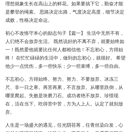
理想就象生长在高山上的鲜花。如果要搞下它，勤奋才能
是攀登的绳索。 思路决定出路，气度决定高度，细节决定
成败，性格决定命运。
初心不改恪守本心的励志句子【篇一】 生活中无所不有，
人们绝不会放弃生活。 既然说好的不离不弃，就要始终如
一！既然爱他就要比任何人都相信他！不忘初心，方得始
终！ 在忙忙碌碌的生活中，做到勿忘初心，就很好。 希望
他少一点忧伤，多一些快乐；少一些束缚，多一些自由。
不忘初心、方得始终。努力、努力、不要放弃。冰冻三
尺、非一日之寒。再苦再累，不言放弃。从哪里跌倒，从
哪里爬起。失败是块磨刀石。成功者绝不放弃。珍惜现
在，活在当下。吃得苦中苦，方为人上人。认定了就别放
弃。
人生是一场盛大的遇见，任光阴荏苒，任青丝染白发，心