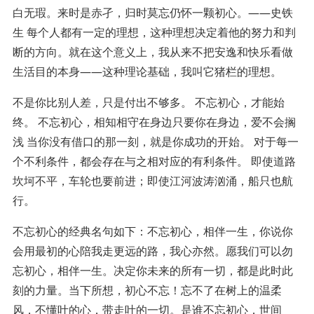
白无瑕。来时是赤孑，归时莫忘仍怀一颗初心。——史铁
生 每个人都有一定的理想，这种理想决定着他的努力和判
断的方向。就在这个意义上，我从来不把安逸和快乐看做
生活目的本身——这种理论基础，我叫它猪栏的理想。
不是你比别人差，只是付出不够多。 不忘初心，才能始
终。 不忘初心，相知相守在身边只要你在身边，爱不会搁
浅 当你没有借口的那一刻，就是你成功的开始。 对于每一
个不利条件，都会存在与之相对应的有利条件。 即使道路
坎坷不平，车轮也要前进；即使江河波涛汹涌，船只也航
行。
不忘初心的经典名句如下：不忘初心，相伴一生，你说你
会用最初的心陪我走更远的路，我心亦然。愿我们可以勿
忘初心，相伴一生。决定你未来的所有一切，都是此时此
刻的力量。当下所想，初心不忘！忘不了在树上的温柔
风，不懂叶的心，带走叶的一切。是谁不忘初心，世间