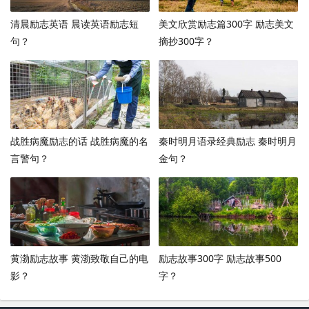
清晨励志英语 晨读英语励志短
美文欣赏励志篇300字 励志美文
句？
摘抄300字？
战胜病魔励志的话 战胜病魔的名
秦时明月语录经典励志 秦时明月
言警句？
金句？
黄渤励志故事 黄渤致敬自己的电
励志故事300字 励志故事500
影？
字？