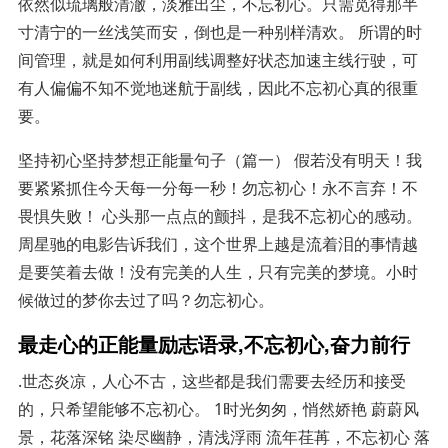
依然似琉璃般清澈，淡雅出尘，不忘初心。只需觅得那半
寸清宁的一丝浅笑而安，倒也是一种别样清欢。 所谓的时
间管理，就是如何利用副线调整好状态加速主线行驶，可
有人偏偏不知不觉地迷航于副线，因此不忘初心真的很重
要。
坚持初心坚持梦想正能量句子（篇一） 假若没有明天！我
要紧紧抓住今天每一分每一秒！勿忘初心！永不言弃！不
畏惧失败！ 心头那一点点的颤抖，是我不忘初心的感动。
周星驰的电影告诉我们，这个世界上越是流着泪的事情越
是要笑着去做！没有完美的人生，只有完美的梦境。小时
候做过的梦你去过了吗？勿忘初心。
最走心的正能量励志语录,不忘初心,奋力前行
.世态炎凉，人心不古，这些都是我们需要去经历和接受
的，只希望能够不忘初心。 1时光匆匆，悄然娇艳 蔚蔚风
景，花落深铭 染尽幽静，清浅浮雨 流年荏苒，不忘初心 落