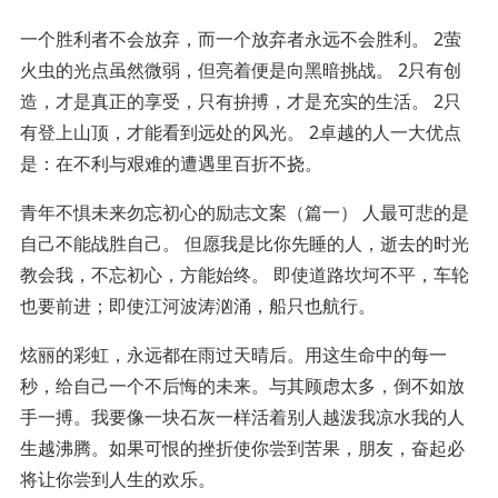
一个胜利者不会放弃，而一个放弃者永远不会胜利。 2萤
火虫的光点虽然微弱，但亮着便是向黑暗挑战。 2只有创
造，才是真正的享受，只有拚搏，才是充实的生活。 2只
有登上山顶，才能看到远处的风光。 2卓越的人一大优点
是：在不利与艰难的遭遇里百折不挠。
青年不惧未来勿忘初心的励志文案（篇一） 人最可悲的是
自己不能战胜自己。 但愿我是比你先睡的人，逝去的时光
教会我，不忘初心，方能始终。 即使道路坎坷不平，车轮
也要前进；即使江河波涛汹涌，船只也航行。
炫丽的彩虹，永远都在雨过天晴后。用这生命中的每一
秒，给自己一个不后悔的未来。与其顾虑太多，倒不如放
手一搏。我要像一块石灰一样活着别人越泼我凉水我的人
生越沸腾。如果可恨的挫折使你尝到苦果，朋友，奋起必
将让你尝到人生的欢乐。