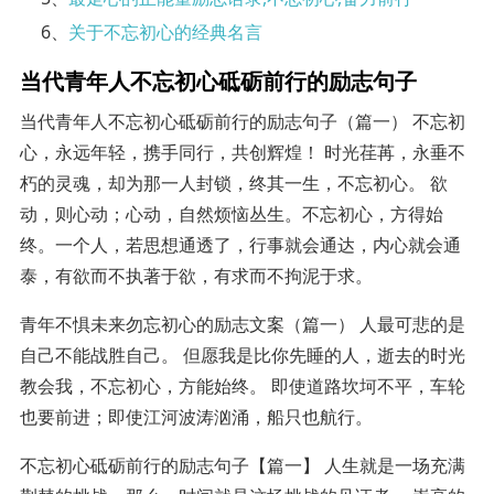
6、
关于不忘初心的经典名言
当代青年人不忘初心砥砺前行的励志句子
当代青年人不忘初心砥砺前行的励志句子（篇一） 不忘初
心，永远年轻，携手同行，共创辉煌！ 时光荏苒，永垂不
朽的灵魂，却为那一人封锁，终其一生，不忘初心。 欲
动，则心动；心动，自然烦恼丛生。不忘初心，方得始
终。一个人，若思想通透了，行事就会通达，内心就会通
泰，有欲而不执著于欲，有求而不拘泥于求。
青年不惧未来勿忘初心的励志文案（篇一） 人最可悲的是
自己不能战胜自己。 但愿我是比你先睡的人，逝去的时光
教会我，不忘初心，方能始终。 即使道路坎坷不平，车轮
也要前进；即使江河波涛汹涌，船只也航行。
不忘初心砥砺前行的励志句子【篇一】 人生就是一场充满