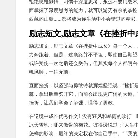
拒绝思维懒惰，习惯于深度思考，永远不要用战术
面掌握了深度思考的能力，就可以游刃有余的掌控
西藏的山鹰……都将成为你生活中不会错过的精彩
励志短文,励志文章《在挫折中
励志短文，励志文章《在挫折中成长》每一个人，
力奔跑着。但是，这条路并不平坦，即使自己期望
或许受伤一次之后还会受伤，但其实每个人都明白
帆风顺，一往无前。
直面挫折：以坚强与勇敢铸就辉煌坚强说：“挫折
棘，拿出胆量劈开它，面前会出现更广阔的大道。
挫折，让我们学会了坚强，懂得了勇敢。
在逆境中成长优秀作文1 没有狂风和暴雨的吹打
冰天雪地；哪来傲骨的梅花。彼得逊说过：“人生
怎样的影响，最终的决定权在你自己手中。” “我