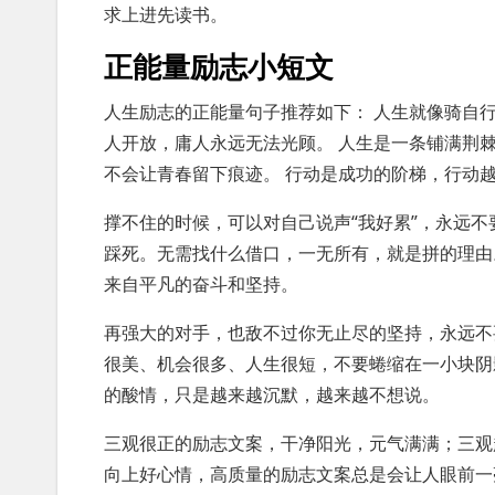
求上进先读书。
正能量励志小短文
人生励志的正能量句子推荐如下： 人生就像骑自
人开放，庸人永远无法光顾。 人生是一条铺满荆
不会让青春留下痕迹。 行动是成功的阶梯，行动
撑不住的时候，可以对自己说声“我好累”，永远不
踩死。无需找什么借口，一无所有，就是拼的理由
来自平凡的奋斗和坚持。
再强大的对手，也敌不过你无止尽的坚持，永远不
很美、机会很多、人生很短，不要蜷缩在一小块阴
的酸情，只是越来越沉默，越来越不想说。
三观很正的励志文案，干净阳光，元气满满；三观
向上好心情，高质量的励志文案总是会让人眼前一