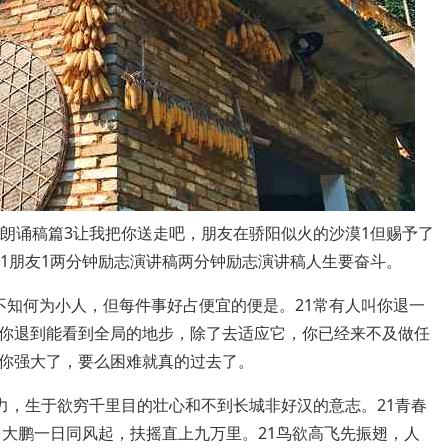
歌朗诵稿篇3让我把你送走吧，朋友在骄阳似火的沙漠1但赐予了
间1朋友1两分钟励志演讲稿两分钟励志演讲稿人生要奋斗。
不知何为小人，但每件事好占便宜的便是。21常有人叫你退一
你退到能看到全局的地步，除了去适应它，你已经来不及做任
你强大了，要么困难就真的过去了。
力，生于欲穷千里目的壮心和不到长城非好汉的意志。21青春
1大鹏一日同风起，扶摇直上九万里。21鸟欲高飞先振翅，人