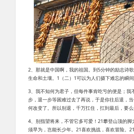
2、那就是中国啊，我的祖国。到5分钟的励志诗
生命和土壤。1（二）1可以为人们摄下难忘的瞬
3、我不知何为君子，但每件事肯吃亏的便是；我
步，退一步等困难过去了再说，于是你往后退，当
何改变了。所以别退，千万扛住，扛到最后，要么
4、别指望将来，不管它多可爱！21攀登山顶的脚
须早为，岂能长少年。21喜欢挑战，喜欢冒险。2