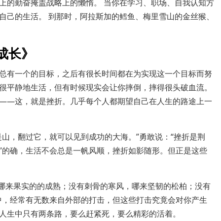
上的勤奋掩盖战略上的懒惰。 当你在学习、职场、自我认知方
自己的生活。 到那时，阿拉斯加的鳕鱼、梅里雪山的金丝猴、
。
成长》
总有一个的目标，之后有很长时间都在为实现这一个目标而努
很平静地生活，但有时候现实会让你摔倒，摔得很头破血流。
——这，就是挫折。几乎每个人都期望自己在人生的路途上一
是山，翻过它，就可以见到成功的大海。”勇敢说：“挫折是荆
”的确，生活不会总是一帆风顺，挫折如影随形。但正是这些
，哪来果实的的成熟；没有刺骨的寒风，哪来坚韧的松柏；没有
中，经常有无数来自外部的打击，但这些打击究竟会对你产生
的人生中只有两条路，要么赶紧死，要么精彩的活着。