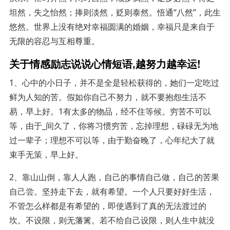
坦然，失之怡然；捧则淡然，贬则泰然。悟通“八然”，此生
悠然。世界上没有绝对幸福圆满的婚姻，幸福只是来自于
无限的容忍与互相尊重。
关于情感励志说说心情短语,越努力越幸运!
1、心中的小日子，并不是全是轻松获得的，她们一定吃过
鲜为人知的苦。假如你自己不努力，就不要抱怨生活不
易，早上好。1有太多的物品，经不住等候。穷苦不可以
等，由于_间久了，你将习惯穷苦，忘掉理想，碌碌无为地
过一辈子；理想不可以等，由于勤奋晚了，心年纪大了就
束手无策，早上好。
2、靠山山倒，靠人人跑，自己的事情自己做，自己的苦果
自己尝。坚持走下去，就有希望。一个人只要好好生活，
不管怎么样都是有希望的，即使遇到了真的无法渡过的
坎。不设限，则无藩篱。若不给自己设限，则人生中就没