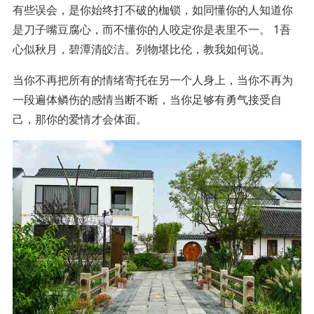
有些误会，是你始终打不破的枷锁，如同懂你的人知道你
是刀子嘴豆腐心，而不懂你的人咬定你是表里不一。 1吾
心似秋月，碧潭清皎洁。列物堪比伦，教我如何说。
当你不再把所有的情绪寄托在另一个人身上，当你不再为
一段遍体鳞伤的感情当断不断，当你足够有勇气接受自
己，那你的爱情才会体面。