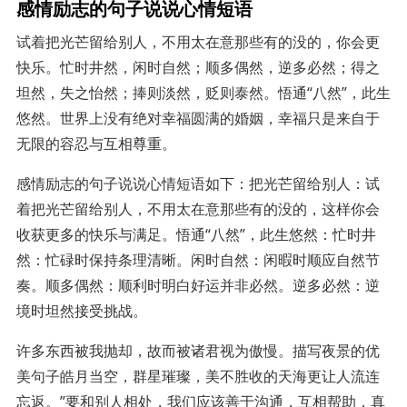
感情励志的句子说说心情短语
试着把光芒留给别人，不用太在意那些有的没的，你会更
快乐。忙时井然，闲时自然；顺多偶然，逆多必然；得之
坦然，失之怡然；捧则淡然，贬则泰然。悟通“八然”，此生
悠然。世界上没有绝对幸福圆满的婚姻，幸福只是来自于
无限的容忍与互相尊重。
感情励志的句子说说心情短语如下：把光芒留给别人：试
着把光芒留给别人，不用太在意那些有的没的，这样你会
收获更多的快乐与满足。悟通“八然”，此生悠然：忙时井
然：忙碌时保持条理清晰。闲时自然：闲暇时顺应自然节
奏。顺多偶然：顺利时明白好运并非必然。逆多必然：逆
境时坦然接受挑战。
许多东西被我抛却，故而被诸君视为傲慢。描写夜景的优
美句子皓月当空，群星璀璨，美不胜收的天海更让人流连
忘返。”要和别人相处，我们应该善于沟通，互相帮助，真