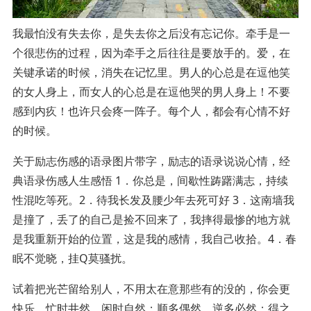
我最怕没有失去你，是失去你之后没有忘记你。牵手是一
个很悲伤的过程，因为牵手之后往往是要放手的。爱，在
关键承诺的时候，消失在记忆里。男人的心总是在逗他笑
的女人身上，而女人的心总是在逗他哭的男人身上！不要
感到内疚！也许只会疼一阵子。每个人，都会有心情不好
的时候。
关于励志伤感的语录图片带字，励志的语录说说心情，经
典语录伤感人生感悟 1．你总是，间歇性踌躇满志，持续
性混吃等死。2．待我长发及腰少年去死可好 3．这南墙我
是撞了，丢了的自己是捡不回来了，我摔得最惨的地方就
是我重新开始的位置，这是我的感情，我自己收拾。4．春
眠不觉晓，挂Q莫骚扰。
试着把光芒留给别人，不用太在意那些有的没的，你会更
快乐。忙时井然，闲时自然；顺多偶然，逆多必然；得之