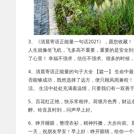
3、《清晨寄语正能量一句话2021》，愿您收藏
人生就像坐飞机，飞多高不重要，重要的是安全到
了心里！ 幸福不强求，信任不强求。很多的时候
4、清晨寄语正能量的句子大全 【篇一】 生命中
否能够成功，既然选择了远方，便只顾风雨兼程！
活。 生活中处处充满着温情，只要我们有一双善
5、百花红正艳，快乐常相伴。荷塘月色秀，财运
醉。铃音及时到，问声早上好。
6、睁开睡眼，整理衣衫，精神抖擞，大步向前。
一天，祝朋友早安！早上好：睁开眼睛，给你一个