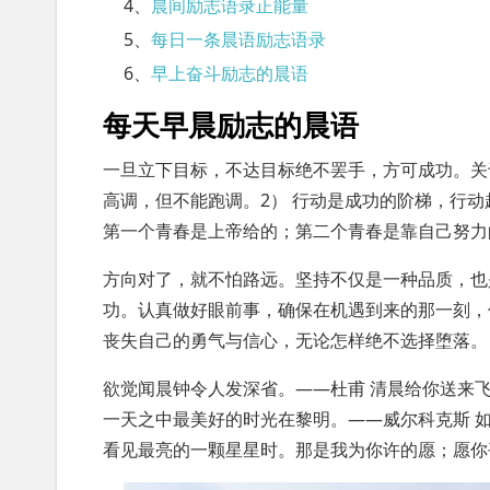
4、
晨间励志语录正能量
5、
每日一条晨语励志语录
6、
早上奋斗励志的晨语
每天早晨励志的晨语
一旦立下目标，不达目标绝不罢手，方可成功。关于
高调，但不能跑调。2） 行动是成功的阶梯，行动
第一个青春是上帝给的；第二个青春是靠自己努力
方向对了，就不怕路远。坚持不仅是一种品质，也
功。认真做好眼前事，确保在机遇到来的那一刻，
丧失自己的勇气与信心，无论怎样绝不选择堕落。
欲觉闻晨钟令人发深省。——杜甫 清晨给你送来
一天之中最美好的时光在黎明。——威尔科克斯 
看见最亮的一颗星星时。那是我为你许的愿；愿你