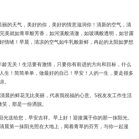
美丽的天气，美好的你，美好的情意滋润你！清新的空气，清
晨的完美就如青草般芳香，如河溪般清澈，如玻璃般透明，如甘露
好情绪！早晨，清凉的空气如牛乳般新鲜，冉起的太阳如梦想
年龄无关！生活要有激情，只要你有前进的方向和目标，什么
人生！简简单单，做最好的自己！早安！人的一生，要走很多
凉。
5清晨的鲜花无比美丽，代表我祝福的心意。5祝友友工作生活
微笑，那是一份洒脱。
缕阳光送给您，早安吉祥。早上好！迎接属于你的那一抹阳光。
清晨第一抹阳光照在大地上，闻着青草的芬芳，与你一起漫