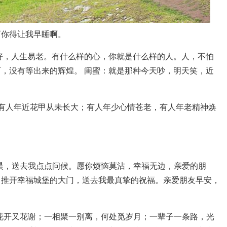
可你得让我早睡啊。
不好，人生易老。有什么样的心，你就是什么样的人。人，不怕
丽，没有等出来的辉煌。 闺蜜：就是那种今天吵，明天笑，近
，有人年近花甲从未长大；有人年少心情苍老，有人年老精神焕
晨，送去我点点问候。愿你烦恼莫沾，幸福无边，亲爱的朋
，推开幸福城堡的大门，送去我最真挚的祝福。亲爱朋友早安，
花开又花谢；一相聚一别离，何处觅岁月；一辈子一条路，光