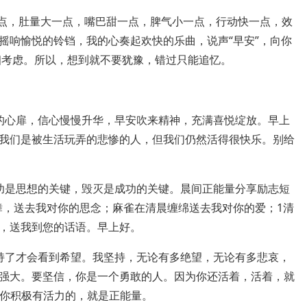
一点，肚量大一点，嘴巴甜一点，脾气小一点，行动快一点，效
摇响愉悦的铃铛，我的心奏起欢快的乐曲，说声“早安”，向你
细考虑。所以，想到就不要犹豫，错过只能追忆。
的心扉，信心慢慢升华，早安吹来精神，充满喜悦绽放。早上
我们是被生活玩弄的悲惨的人，但我们仍然活得很快乐。别给
功是思想的关键，毁灭是成功的关键。晨间正能量分享励志短
舞，送去我对你的思念；麻雀在清晨缠绵送去我对你的爱；1清
，送我到您的话语。早上好。
持了才会看到希望。我坚持，无论有多绝望，无论有多悲哀，
强大。要坚信，你是一个勇敢的人。因为你还活着，活着，就
让你积极有活力的，就是正能量。