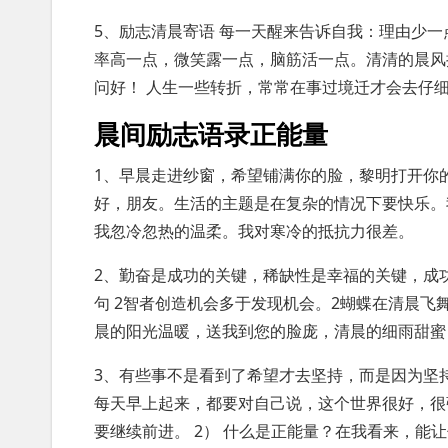
5、励志清晨寄语 每一天醒来告诉自我：理由少
率高一点，微笑露一点，脑筋活一点。清清的晨风
问好！ 人生一些转折，常常在事过境迁才会去仔
晨间励志语录正能量
1、早晨走进纱窗，希望铺满你的脸，黎明打开你
好，朋友。生活的主题是在复杂的情况下要快乐。
我忽冷忽热的温柔。我对寒冷的抵抗力很差。
2、勤奋是成功的关键，稀缺性是幸福的关键，成
句 2智者创造机会多于发现机会。2蝴蝶在清晨飞
晨的阳光温暖，送我到您的脸庞，清晨的细雨甜蜜
3、有些事不是看到了希望才去坚持，而是因为坚
每天早上起来，都要对自己说，这个世界很好，很
要继续前进。 2） 什么是正能量？在我看来，能